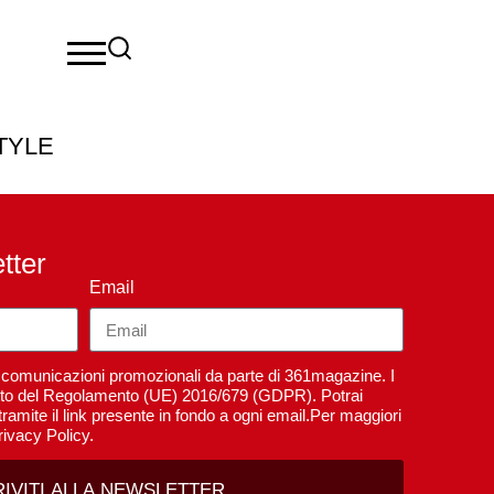
TYLE
etter
Email
re comunicazioni promozionali da parte di 361magazine. I
spetto del Regolamento (UE) 2016/679 (GDPR). Potrai
ramite il link presente in fondo a ogni email.Per maggiori
rivacy Policy.
RIVITI ALLA NEWSLETTER