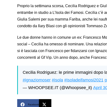
Proprio la settimana scorsa, Cecilia Rodriguez e Giuli
entrambe in studio a L’Isola dei Famosi. Cecilia c’è
Giulia Salemi per sua mamma Fariba, anche lei naufr
condotto da Ilary Blasi con gli opinionisti Tommaso Zo
Le due donne hanno in comune un ex: Francesco Monte
social – Cecilia ha omesso di nominare. Una relazione
si è lasciata con Francesco per fidanzarsi con Ignazio
concorrenti al Gf Vip. Un anno dopo, anche Francesco è
Cecilia Rodriguez: le prime immagini dopo la
#ignaziomoser
#isola
#isoladeifamosi2021
p
— WHOOPSEE.IT (@Whoopsee_it)
April 3
Facebook
X