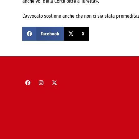
anche voi della Corte oltre a Turetta».
L’avvocato sostiene anche che non ci sia stata premeditazi
Facebook
X