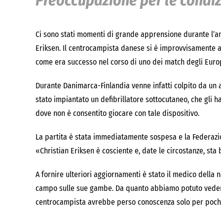
Preoccupazione per le condizi
Ci sono stati momenti di grande apprensione durante l’am
Eriksen. Il centrocampista danese si è improvvisamente a
come era successo nel corso di uno dei match degli Europ
Durante Danimarca-Finlandia venne infatti colpito da un ar
stato impiantato un defibrillatore sottocutaneo, che gli ha 
dove non è consentito giocare con tale dispositivo.
La partita è stata immediatamente sospesa e la Federazio
«Christian Eriksen è cosciente e, date le circostanze, sta
A fornire ulteriori aggiornamenti è stato il medico della 
campo sulle sue gambe. Da quanto abbiamo potuto vedere, 
centrocampista avrebbe perso conoscenza solo per pochi