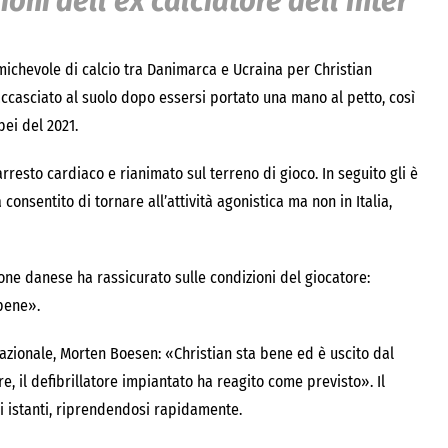
oni dell’ex calciatore dell’Inter
ichevole di calcio tra Danimarca e Ucraina per Christian
ccasciato al suolo dopo essersi portato una mano al petto, così
ei del 2021.
resto cardiaco e rianimato sul terreno di gioco. In seguito gli è
consentito di tornare all’attività agonistica ma non in Italia,
ne danese ha rassicurato sulle condizioni del giocatore:
 bene».
nazionale, Morten Boesen: «Christian sta bene ed è uscito dal
il defibrillatore impiantato ha reagito come previsto». Il
 istanti, riprendendosi rapidamente.