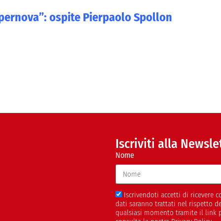
upernova”: ospite Pierpaolo Spollon
Iscriviti alla Newsle
Nome
Iscrivendoti accetti di ricevere
dati saranno trattati nel rispetto 
qualsiasi momento tramite il link 