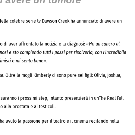
di avere un tumore
 della celebre serie tv Dawson Creek ha annunciato di avere un
o di aver affrontato la notizia e la diagnosi: «
Ho un cancro al
osi e sto compiendo tutti i passi per risolverla, con l’incredibile
timisti e mi sento bene»
.
 Oltre la mogli Kimberly ci sono pure sei figli: Olivia, Joshua,
 saranno i prossimi step, intanto presenzierà in unThe Real Full
 alla prostata e ai testicoli.
a avuto la passione per il teatro e il cinema recitando nella