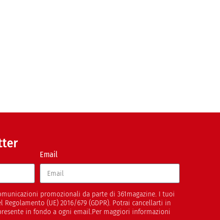
tter
Email
 comunicazioni promozionali da parte di 361magazine. I tuoi
del Regolamento (UE) 2016/679 (GDPR). Potrai cancellarti in
presente in fondo a ogni email.Per maggiori informazioni