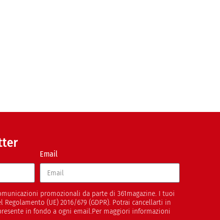
tter
Email
 comunicazioni promozionali da parte di 361magazine. I tuoi
del Regolamento (UE) 2016/679 (GDPR). Potrai cancellarti in
presente in fondo a ogni email.Per maggiori informazioni