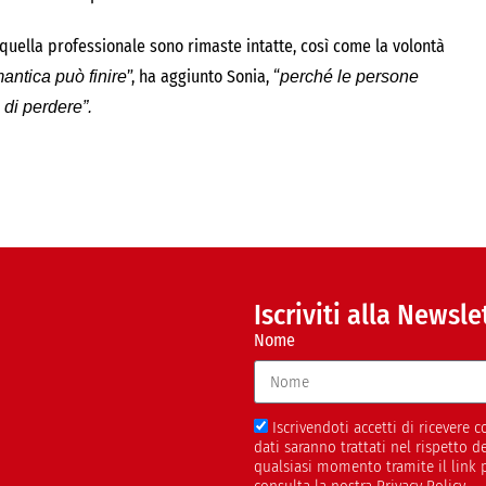
e quella professionale sono rimaste intatte, così come la volontà
”, ha aggiunto Sonia, “
mantica può finire
perché le persone
di perdere”.
Iscriviti alla Newsle
Nome
Iscrivendoti accetti di ricevere
dati saranno trattati nel rispetto 
qualsiasi momento tramite il link 