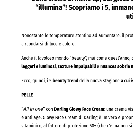
“illumina”! Scopriamo i 5, immanc
ut
Nonostante le temperature stentino ad aumentare, il profu
circondarsi di luce e colore.
Anche il favoloso mondo “beauty”, mai come quest’anno, 
leggeri e luminosi
,
texture impalpabili
e
nuances sobrie 
Ecco, quindi, i 5
beauty trend
della nuova stagione
a cui 
PELLE
“
” con
Darling Glowy Face Cream
: una crema vi
All in one
e anti age. Glowy Face Cream di Darling è un vero e prop
vitaminico, al fattore di protezione 50+ (che c’è ma non si