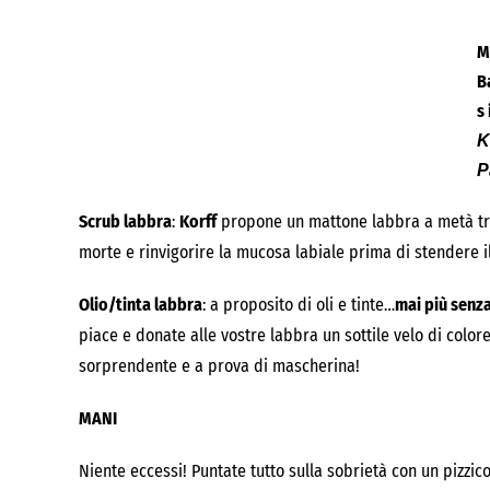
M
B
s
K
P
Scrub labbra
:
Korff
propone un mattone labbra a metà tra 
morte e rinvigorire la mucosa labiale prima di stendere il 
Olio/tinta labbra
: a proposito di oli e tinte…
mai più senz
piace e donate alle vostre labbra un sottile velo di color
sorprendente e a prova di mascherina!
MANI
Niente eccessi! Puntate tutto sulla sobrietà con un pizzico