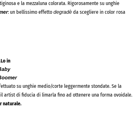
tiginosa e la mezzaluna colorata. Rigorosamente su unghie
: un bellissimo effetto
da scegliere in color rosa
mer
degradè
.Lo in
Baby
Boomer
ffettuato su unghie medio/corte leggermente stondate. Se la
l artist di fiducia di limarla fino ad ottenere una forma ovoidale.
r naturale.