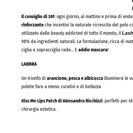
Il consiglio di 361
: ogni giorno, al mattino e prima di and
rinforzante
che incentivi la naturale ricrescita del pelo 
utilizzato dalle beauty addicted di tutto il mondo, il
Lash
98% da ingredienti naturali. La formulazione, ricca di nutr
ciglia e sopracciglia rade… E
addio mascara
!
LABBRA
Un trionfo di
arancione, pesca e albicocca
illuminerà le 
potete fare a meno: curativi e di bellezza
Kiss Me Lips Patch di Alessandra Ricchizzi
: perfetti per 
chirurgia estetica.