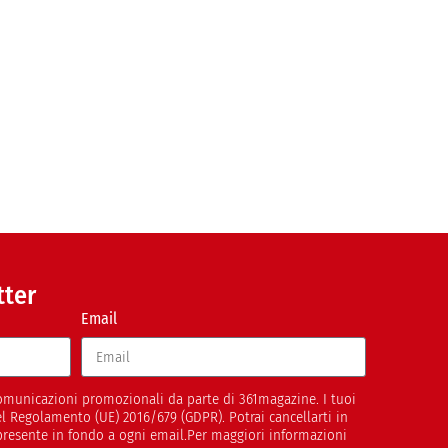
tter
Email
 comunicazioni promozionali da parte di 361magazine. I tuoi
del Regolamento (UE) 2016/679 (GDPR). Potrai cancellarti in
presente in fondo a ogni email.Per maggiori informazioni