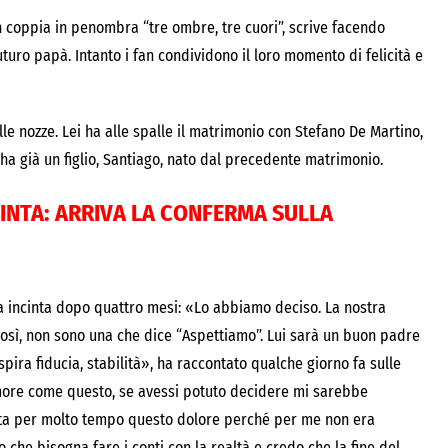
 coppia in penombra “tre ombre, tre cuori”, scrive facendo
uro papà. Intanto i fan condividono il loro momento di felicità e
e nozze. Lei ha alle spalle il matrimonio con Stefano De Martino,
a già un figlio, Santiago, nato dal precedente matrimonio.
CINTA: ARRIVA LA CONFERMA SULLA
a incinta dopo quattro mesi: «Lo abbiamo deciso. La nostra
così, non sono una che dice “Aspettiamo”. Lui sarà un buon padre
pira fiducia, stabilità», ha raccontato qualche giorno fa sulle
amore come questo, se avessi potuto decidere mi sarebbe
nata per molto tempo questo dolore perché per me non era
 che bisogna fare i conti con la realtà e credo che la fine del