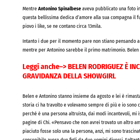
Mentre
Antonino Spinalbese
aveva pubblicato una foto in
questa bellissima dedica d’amore alla sua compagna il fut
piovo i like, se ne contano circa 13mila.
Intanto i due per il momento pare non stiano pensando all
mentre per Antonino sarebbe il primo matrimonio. Belen h
Leggi anche–>
BELEN RODRIGUEZ È IN
GRAVIDANZA DELLA SHOWGIRL
Belen e Antonino stanno insieme da agosto e lei è rimast
storia ci ha travolto e volevamo sempre di più e io sono 
perché è una persona altruista, dai modi incantevoli, mi is
pagine di Chi. «Pensavo che non avrei trovato un altro 
piaciuto fosse solo una la persona, anzi, mi sono trasci
concepibile avere due figli da due uomini diversi. Soltanto