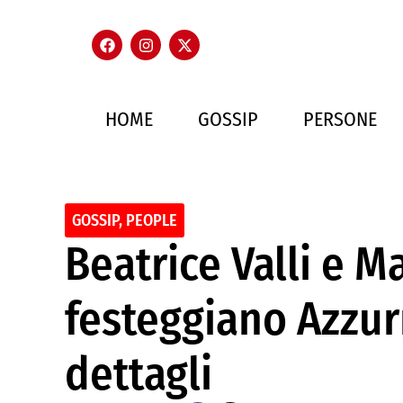
HOME
GOSSIP
PERSONE
GOSSIP
,
PEOPLE
Beatrice Valli e M
festeggiano Azzurr
dettagli