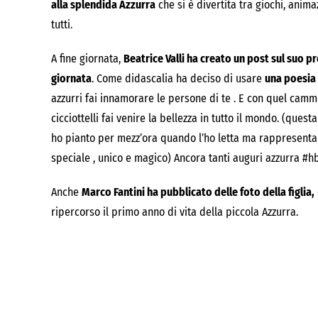
alla splendida Azzurra
che si è divertita tra giochi, anima
tutti.
A fine giornata,
Beatrice Valli ha creato un post sul suo p
giornata
. Come didascalia ha deciso di usare
una poesia s
azzurri fai innamorare le persone di te . E con quel cammin
cicciottelli fai venire la bellezza in tutto il mondo. (ques
ho pianto per mezz’ora quando l’ho letta ma rappresenta i
speciale , unico e magico) Ancora tanti auguri azzurra #hb
Anche
Marco Fantini ha pubblicato delle foto della figlia,
ripercorso il primo anno di vita della piccola Azzurra.