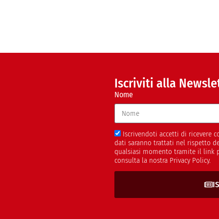
Iscriviti alla Newsle
Nome
Iscrivendoti accetti di ricevere
dati saranno trattati nel rispetto 
qualsiasi momento tramite il link 
consulta la nostra Privacy Policy.
I