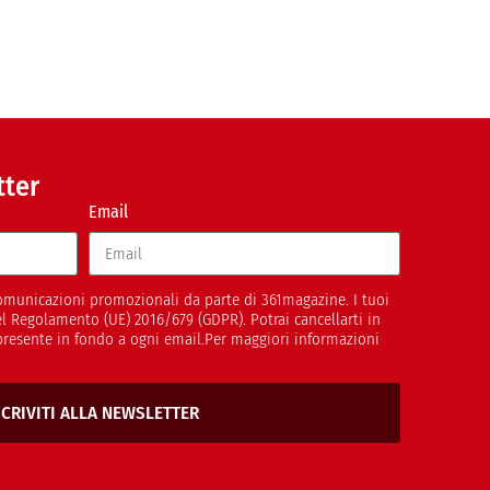
tter
Email
 comunicazioni promozionali da parte di 361magazine. I tuoi
del Regolamento (UE) 2016/679 (GDPR). Potrai cancellarti in
presente in fondo a ogni email.Per maggiori informazioni
SCRIVITI ALLA NEWSLETTER