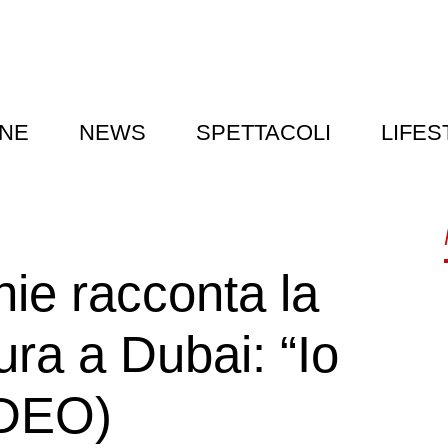
NE
NEWS
SPETTACOLI
LIFES
ie racconta la
ra a Dubai: “Io
IDEO)