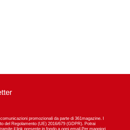
etter
re comunicazioni promozionali da parte di 361magazine. I
spetto del Regolamento (UE) 2016/679 (GDPR). Potrai
ramite il link presente in fondo a ogni email.Per maggiori