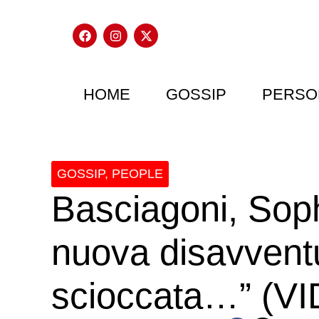
HOME
GOSSIP
PERSO
GOSSIP
,
PEOPLE
Basciagoni, Soph
nuova disavventu
scioccata…” (V