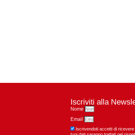
Iscriviti alla Newsl
Nome
Email
Iscrivendoti accetti di riceve
tuoi dati saranno trattati nel ri