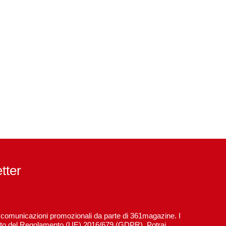
etter
re comunicazioni promozionali da parte di 361magazine. I
spetto del Regolamento (UE) 2016/679 (GDPR). Potrai