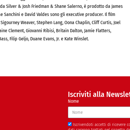
nda Silver & Josh Friedman & Shane Salerno, è prodotto da James
e Sanchini e David Valdes sono gli executive producer. Il film
igourney Weaver, Stephen Lang, Oona Chaplin, Cliff Curtis, Joel
ne Clement, Giovanni Ribisi, Britain Dalton, Jamie Flatters,
ass, Filip Geljo, Duane Evans, Jr. e Kate Winslet.
Iscriviti alla Newsle
Nome
Iscrivendoti accetti di ricevere
dati saranno trattati nel rispetto 