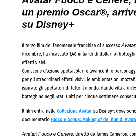
Avatar Fuoco e Cenere, i
un premio Oscar®, arriv
su Disney+
Il terzo film del fenomenale franchise di successo
Avatar
dicembre, ha incassato 1,48 miliardi di dollari al bottegh
effetti visivi.
Con scene d’azione spettacolari e avvincenti e personaggi i
per gli straordinari effetti visivi, le ambientazioni mozz
ispirato gli spettatori di tutto il mondo, dando vita a u
botteghino negli Stati Uniti per cinque settimane consecu
Il film entra nella
Collezione Avatar
su Disney+, dove sono 
documentario
Fuoco e Acqua: Making of dei film di Avata
, diretto da James Cameron, co
Avatar: Fuoco e Cenere