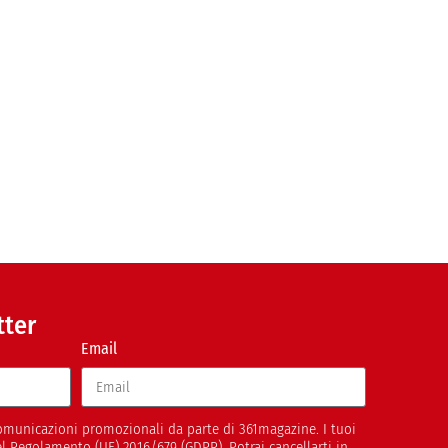
tter
Email
 comunicazioni promozionali da parte di 361magazine. I tuoi
del Regolamento (UE) 2016/679 (GDPR). Potrai cancellarti in