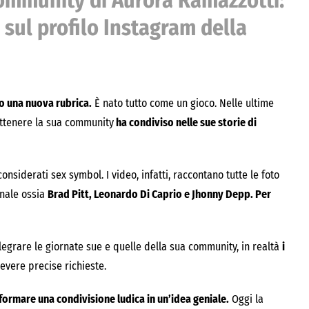
community di Aurora Ramazzotti:
 sul profilo Instagram della
o una nuova rubrica.
È nato tutto come un gioco. Nelle ultime
rattenere la sua community
ha condiviso nelle sue storie di
onsiderati sex symbol. I video, infatti, raccontano tutte le foto
onale ossia
Brad Pitt, Leonardo Di Caprio e Jhonny Depp. Per
legrare le giornate sue e quelle della sua community, in realtà
i
cevere precise richieste.
formare una condivisione ludica in un’idea geniale.
Oggi la