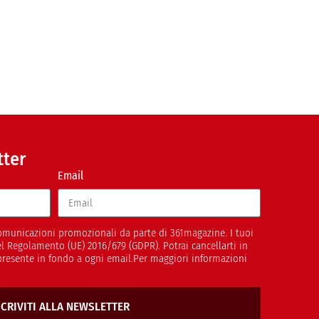
tter
Email
 comunicazioni promozionali da parte di 361magazine. I tuoi
del Regolamento (UE) 2016/679 (GDPR). Potrai cancellarti in
presente in fondo a ogni email.Per maggiori informazioni
SCRIVITI ALLA NEWSLETTER