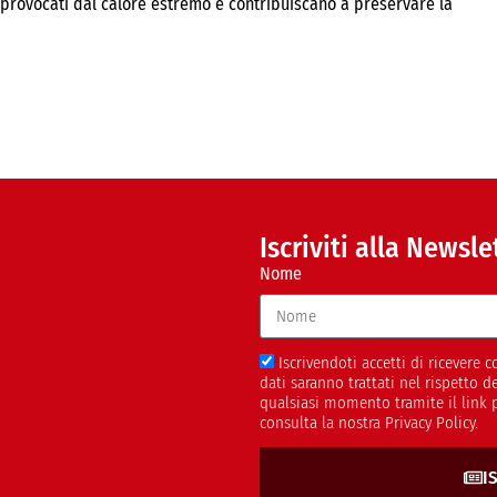
ni provocati dal calore estremo e contribuiscano a preservare la
Iscriviti alla Newsle
Nome
Iscrivendoti accetti di ricevere
dati saranno trattati nel rispetto 
qualsiasi momento tramite il link 
consulta la nostra Privacy Policy.
I