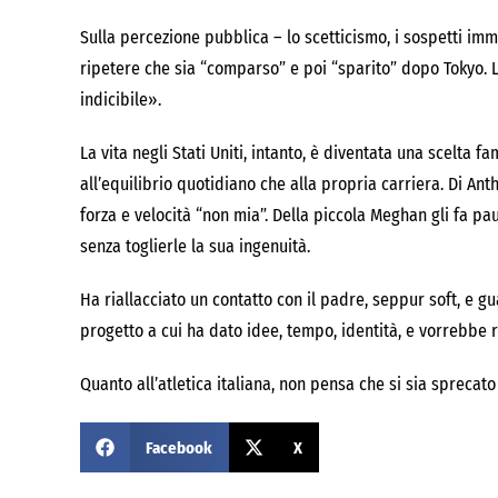
Sulla percezione pubblica – lo scetticismo, i sospetti immo
ripetere che sia “comparso” e poi “sparito” dopo Tokyo. Lu
indicibile».
La vita negli Stati Uniti, intanto, è diventata una scelta fam
all’equilibrio quotidiano che alla propria carriera. Di A
forza e velocità “non mia”. Della piccola Meghan gli fa p
senza toglierle la sua ingenuità.
Ha riallacciato un contatto con il padre, seppur soft, e gu
progetto a cui ha dato idee, tempo, identità, e vorrebbe 
Quanto all’atletica italiana, non pensa che si sia sprecato 
Facebook
X