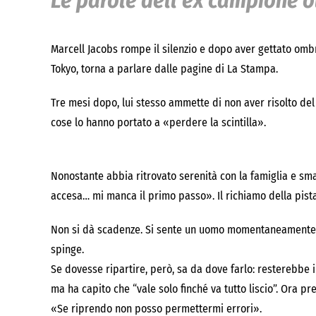
Le parole dell’ex campione o
Marcell Jacobs rompe il silenzio e dopo aver gettato ombr
Tokyo, torna a parlare dalle pagine di La Stampa.
Tre mesi dopo, lui stesso ammette di non aver risolto del 
cose lo hanno portato a «perdere la scintilla».
Nonostante abbia ritrovato serenità con la famiglia e smal
accesa… mi manca il primo passo». Il richiamo della pist
Non si dà scadenze. Si sente un uomo momentaneamente se
spinge.
Se dovesse ripartire, però, sa da dove farlo: resterebbe i
ma ha capito che “vale solo finché va tutto liscio”. Ora pr
«Se riprendo non posso permettermi errori».