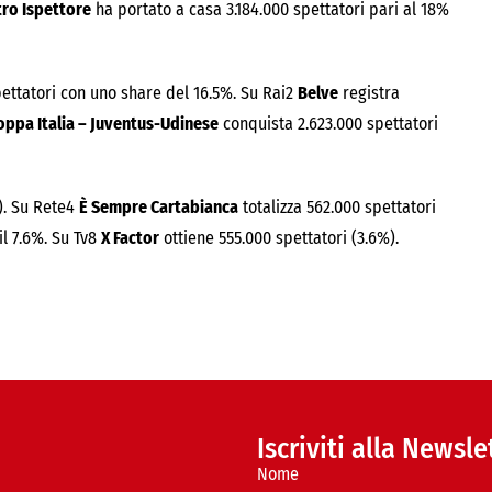
tro Ispettore
ha portato a casa 3.184.000 spettatori pari al 18%
pettatori con uno share del 16.5%. Su Rai2
Belve
registra
oppa Italia – Juventus-Udinese
conquista 2.623.000 spettatori
). Su Rete4
È Sempre Cartabianca
totalizza 562.000 spettatori
il 7.6%. Su Tv8
X Factor
ottiene 555.000 spettatori (3.6%).
Iscriviti alla Newsle
Nome