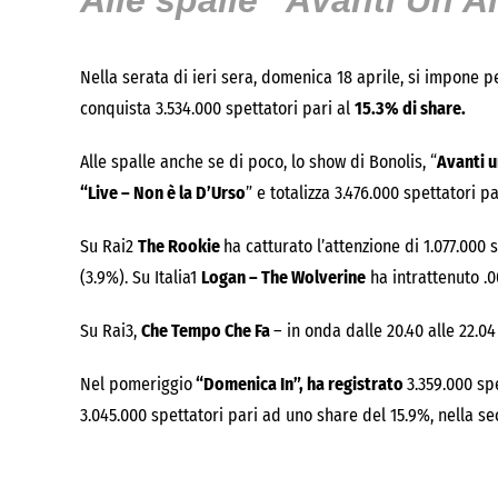
Alle spalle “
Avanti Un Al
Nella serata di ieri sera, domenica 18 aprile, si impone pe
conquista 3.534.000 spettatori pari al
15.3% di share.
Alle spalle anche se di poco, lo show di Bonolis, “
Avanti u
“Live – Non è la D’Urso
” e totalizza 3.476.000 spettatori p
Su Rai2
The Rookie
ha catturato l’attenzione di 1.077.000
(3.9%). Su Italia1
Logan – The Wolverine
ha intrattenuto .0
Su Rai3,
Che Tempo Che Fa
– in onda dalle 20.40 alle 22.04
Nel pomeriggio
“Domenica In”, ha registrato
3.359.000 sp
3.045.000 spettatori pari ad uno share del 15.9%, nella se