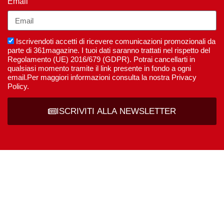
Email
Iscrivendoti accetti di ricevere comunicazioni promozionali da
parte di 361magazine. I tuoi dati saranno trattati nel rispetto del
Regolamento (UE) 2016/679 (GDPR). Potrai cancellarti in
qualsiasi momento tramite il link presente in fondo a ogni
email.Per maggiori informazioni consulta la nostra Privacy
Policy.
ISCRIVITI ALLA NEWSLETTER