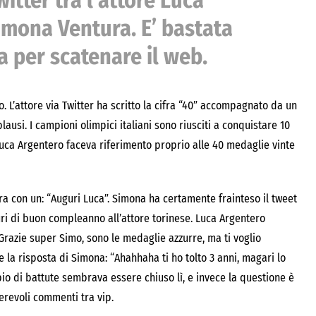
tter tra l’attore Luca
imona Ventura. E’ bastata
a per scatenare il web.
. L’attore via Twitter ha scritto la cifra “40” accompagnato da un
lausi. I campioni olimpici italiani sono riusciti a conquistare 10
 Luca Argentero faceva riferimento proprio alle 40 medaglie vinte
 con un: “Auguri Luca”. Simona ha certamente frainteso il tweet
ri di buon compleanno all’attore torinese. Luca Argentero
Grazie super Simo, sono le medaglie azzurre, ma ti voglio
la risposta di Simona: “Ahahhaha ti ho tolto 3 anni, magari lo
io di battute sembrava essere chiuso lì, e invece la questione è
erevoli commenti tra vip.