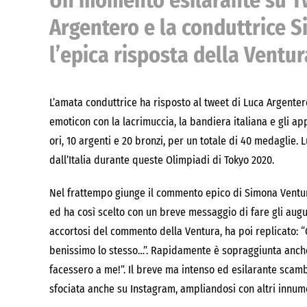
Un momento esilarante su Twi
Argentero e la conduttrice S
l’epica risposta della Ventur
L’amata conduttrice ha risposto al tweet di Luca Argentero
emoticon con la lacrimuccia, la bandiera italiana e gli app
ori, 10 argenti e 20 bronzi, per un totale di 40 medaglie.
dall’Italia durante queste Olimpiadi di Tokyo 2020.
Nel frattempo giunge il commento epico di Simona Ventura
ed ha così scelto con un breve messaggio di fare gli augu
accortosi del commento della Ventura, ha poi replicato: “
benissimo lo stesso…”. Rapidamente è sopraggiunta anche 
facessero a me!”. Il breve ma intenso ed esilarante scamb
sfociata anche su Instagram, ampliandosi con altri innum