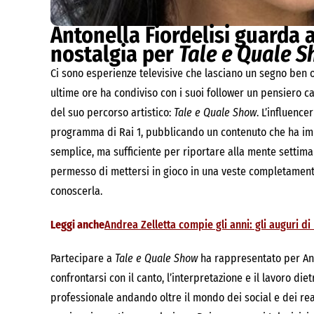
Antonella Fiordelisi guarda a
nostalgia per
Tale e Quale 
Ci sono esperienze televisive che lasciano un segno ben ol
ultime ore ha condiviso con i suoi follower un pensiero c
del suo percorso artistico:
Tale e Quale Show
. L’influence
programma di Rai 1, pubblicando un contenuto che ha imm
semplice, ma sufficiente per riportare alla mente settim
permesso di mettersi in gioco in una veste completamente
conoscerla.
Leggi anche
Andrea Zelletta compie gli anni: gli auguri di
Partecipare a
Tale e Quale Show
ha rappresentato per Anto
confrontarsi con il canto, l’interpretazione e il lavoro di
professionale andando oltre il mondo dei social e dei reali