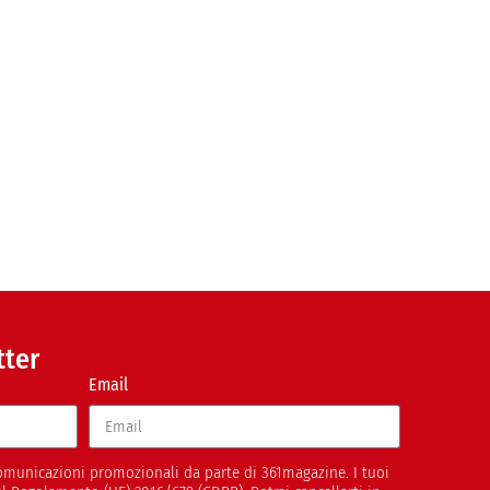
tter
Email
 comunicazioni promozionali da parte di 361magazine. I tuoi