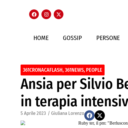
HOME
GOSSIP
PERSONE
361CRONACAFLASH
,
361NEWS
,
PEOPLE
Ansia per Silvio B
in terapia intensi
5 Aprile 2023
/
Giuliana Lorenzo