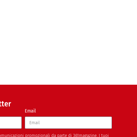
tter
Email
 comunicazioni promozionali da parte di 361magazine. I tuoi