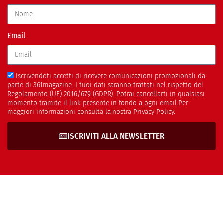
Email
Iscrivendoti accetti di ricevere comunicazioni promozionali da
parte di 361magazine. I tuoi dati saranno trattati nel rispetto del
Regolamento (UE) 2016/679 (GDPR). Potrai cancellarti in qualsiasi
momento tramite il link presente in fondo a ogni email.Per
maggiori informazioni consulta la nostra Privacy Policy.
ISCRIVITI ALLA NEWSLETTER