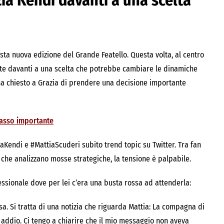
zia Kendi davanti a una scelta
sta nuova edizione del Grande Featello. Questa volta, al centro
ente davanti a una scelta che potrebbe cambiare le dinamiche
e ha chiesto a Grazia di prendere una decisione importante
asso importante
iaKendi e #MattiaScuderi subito trend topic su Twitter. Tra fan
i che analizzano mosse strategiche, la tensione è palpabile.
fessionale dove per lei c’era una busta rossa ad attenderla:
sa. Si tratta di una notizia che riguarda Mattia: La compagna di
 addio. Ci tengo a chiarire che il mio messaggio non aveva