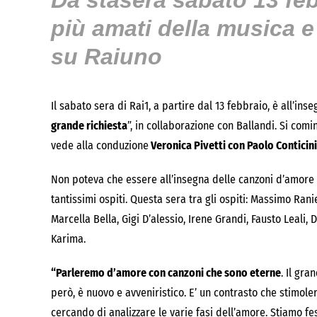
Da stasera sabato 13 febb
più amati della musica e
su Raiuno
Il sabato sera di Rai1, a partire dal 13 febbraio, è all’i
grande richiesta
”, in collaborazione con Ballandi. Si comi
vede alla conduzione
Veronica Pivetti con Paolo Conticini
Non poteva che essere all’insegna delle canzoni d’amore q
tantissimi ospiti. Questa sera tra gli ospiti: Massimo Rani
Marcella Bella, Gigi D’alessio, Irene Grandi, Fausto Leali,
Karima.
“Parleremo d’amore con canzoni che sono eterne
. Il gr
però, è nuovo e avveniristico. E’ un contrasto che stimole
cercando di analizzare le varie fasi dell’amore. Stiamo fe