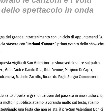
raio le canzoni e i volti
 dello spettacolo in onda
nsegna del grande intrattenimento con un ciclo di appuntamenti “
A
ncia stasera con “
Parlami d’amore
“, primo evento dello show che
.
uesta vigilia di San Valentino. Lo show vedrà salire sul palco
eri, Gino Paoli e Danilo Rea, Rita Pavone, Peppino Di Capri,
 Dolcenera, Michele Zarrillo, Riccardo Fogli, Sergio Cammariere,
ande salto è portare grandi canzoni del passato in uno studio che,
rà molto il pubblico. Stiamo lavorando molto sul testo, stiamo
steggiando una festa che non esiste, il pre-San Valentino! Non ci