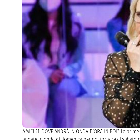
AMICI 21, DOVE ANDRÀ IN ONDA D’ORA IN POI? Le prime d
andate in onda di domenica per poi tornare al sabato p