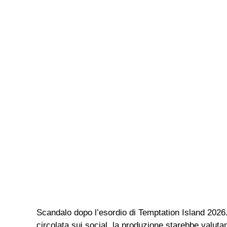
Scandalo dopo l’esordio di Temptation Island 2026. A
circolata sui social, la produzione starebbe valu