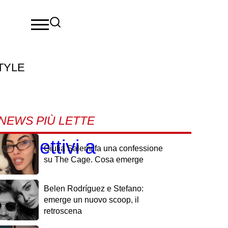
TYLE
NEWS PIÙ LETTE
 collettivi a
Giulia Salemi fa una confessione
su The Cage. Cosa emerge
Belen Rodríguez e Stefano:
emerge un nuovo scoop, il
retroscena