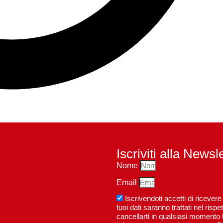
Iscriviti alla Newsl
Nome
Email
Iscrivendoti accetti di riceve
tuoi dati saranno trattati nel ri
cancellarti in qualsiasi momento t