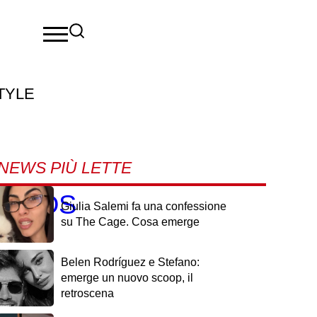
TYLE
NEWS PIÙ LETTE
to GCDS
Giulia Salemi fa una confessione
su The Cage. Cosa emerge
Belen Rodríguez e Stefano:
emerge un nuovo scoop, il
retroscena