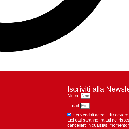
Iscriviti alla Newsl
Nome
Email
Iscrivendoti accetti di riceve
tuoi dati saranno trattati nel ri
cancellarti in qualsiasi momento t