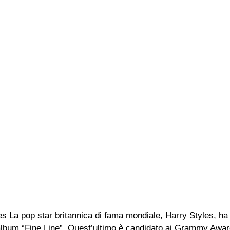
s La pop star britannica di fama mondiale, Harry Styles, ha f
l’album “Fine Line”. Quest’ultimo è candidato ai Grammy Awa