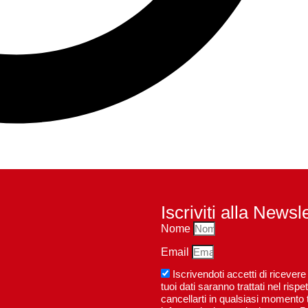
Iscriviti alla Newsl
Nome
Email
Iscrivendoti accetti di riceve
tuoi dati saranno trattati nel ri
cancellarti in qualsiasi momento t