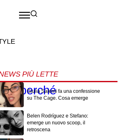
TYLE
NEWS PIÙ LETTE
ecco perché
Giulia Salemi fa una confessione
su The Cage. Cosa emerge
Belen Rodríguez e Stefano:
emerge un nuovo scoop, il
retroscena