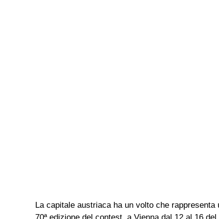
La capitale austriaca ha un volto che rappresenta u
70ª edizione del contest, a Vienna dal 12 al 16 de