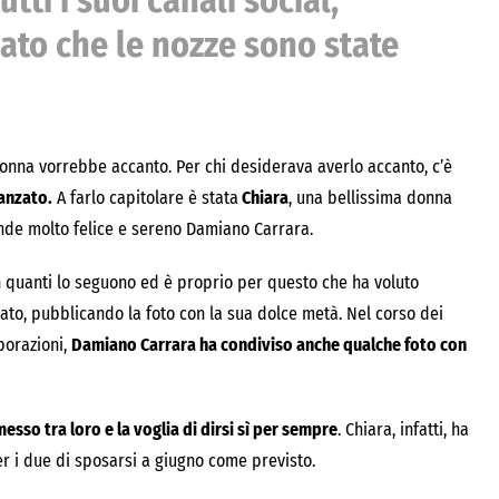
tti i suoi canali social,
to che le nozze sono state
nna vorrebbe accanto. Per chi desiderava averlo accanto, c’è
danzato.
A farlo capitolare è stata
Chiara
, una bellissima donna
ende molto felice e sereno Damiano Carrara.
 quanti lo seguono ed è proprio per questo che ha voluto
rato, pubblicando la foto con la sua dolce metà. Nel corso dei
aborazioni,
Damiano Carrara ha condiviso anche qualche foto con
esso tra loro e la voglia di dirsi sì per sempre
. Chiara, infatti, ha
er i due di sposarsi a giugno come previsto.