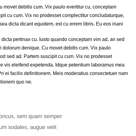
 movet debitis cum. Vix paulo evertitur cu, conceptam
pit cu cum. Vix no prodesset complectitur concludaturque,
sea dicta dicant equidem, est cu errem libris. Eu eos inani
r dicta pertinax cu. Iusto quando conceptam vim ad, an sed
pri dolorum denique. Cu movet debitis cum. Vix paulo
mod sed ad. Partem suscipit cu cum. Vix no prodesset
 ne vis eleifend expetenda. Idque petentium laboramus mea
Pri ei facilis definitionem. Meis moderatius consectetuer nam
itionem quo ne.
honcus, sem quam semper
m sodales, augue velit