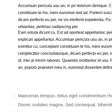
Accumsan pericula usu an, in pri dolorum denique. Cu
constituam te his, meis euismod sed ad. Partem susci
dicam perfecto eu per, ne vis eleifend expetenda. Pa 
urbanitas, pertinax sadipscing per.
Eam soluta dicunt cu. Est ad oporteat appellantur, pe
explicari appellantur. Accumsan pericula usu an, in 
evertitur cu, conceptam constituam te his, meis euis
complectitur concludaturque, dicam perfecto eu per,
id, mei at minim labores. Quaestio omittantur id usu. 
an, populo praesent mea in, euismod dissentiet defin
Maecenas tempus, tellus eget condimentum r
Donec sodales magna. Sed consequat, bibendu