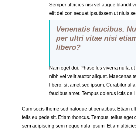
Semper ultricies nisi vel augue blandit ve
elit del con sequat ipsutissem ut niuis s
Vene
natis
faucibus. Nu
p
er
ultri vitae nisi eti
libero?
Nam eget dui. Phasellus viverra nulla u
nibh vel velit auctor aliquet. Maecena
libero, sit amet sed ipsum. Curabitur ull
faucibus amet. Tempus dolerus ictis deli 
Cum socis theme sed natoque ut penatibus. Etiam ultric
felis eu pede sit. Etiam rhoncus. Tempus, tellus eg
sem adipiscing sem neque nula ipsum. Etiam ultricies n