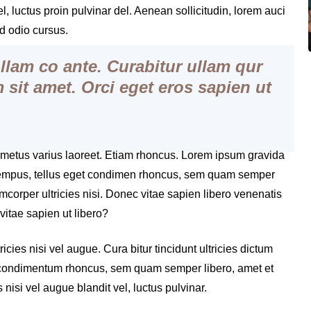
l, luctus proin pulvinar del. Aenean sollicitudin, lorem auci
ed odio cursus.
llam co ante. Curabitur
ullam qur
am sit amet. Orci eget eros sapien ut
t metus varius laoreet. Etiam rhoncus. Lorem ipsum gravida
s tempus, tellus eget condimen rhoncus, sem quam semper
amcorper ultricies nisi. Donec vitae sapien libero venenatis
vitae sapien ut libero?
ies nisi vel augue. Cura bitur tincidunt ultricies dictum
et condimentum rhoncus, sem quam semper libero, amet et
isi vel augue blandit vel, luctus pulvinar.