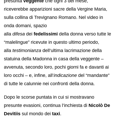
presunta
veggente
che ogni 3 del mese,
riceverebbe apparizioni sacre della Vergine Maria,
sulla collina di Trevignano Romano. Nel video in
onda domani, spazio
alla
difesa
dei
fedelissimi
della donna verso tutte le
“malelingue” ricevute in questo ultimo periodo,
alla
testimonianza
dell’ultima lacrimazione della
statuina della Madonna in casa della veggente –
avvenuta, secondo loro, pochi giorni fa e davanti ai
loro occhi – e, infine, all’
indicazione
del “mandante”
di tutte le calunnie nei confronti della donna.
Dopo le scorse puntata in cui si mostravano
presunte evasioni, continua l’inchiesta di
Nicolò De
Devitiis
sul mondo dei
taxi
.