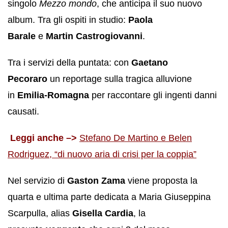
singolo
Mezzo mondo
, che anticipa il suo nuovo
album. Tra gli ospiti in studio:
Paola
Barale
e
Martin Castrogiovanni
.
Tra i servizi della puntata: con
Gaetano
Pecoraro
un reportage sulla tragica alluvione
in
Emilia-Romagna
per raccontare gli ingenti danni
causati.
Leggi anche –>
Stefano De Martino e Belen
Rodriguez, “di nuovo aria di crisi per la coppia”
Nel servizio di
Gaston Zama
viene proposta la
quarta e ultima parte dedicata a Maria Giuseppina
Scarpulla, alias
Gisella Cardia
, la