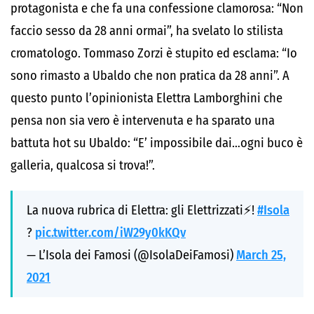
protagonista e che fa una confessione clamorosa: “Non
faccio sesso da 28 anni ormai”, ha svelato lo stilista
cromatologo. Tommaso Zorzi è stupito ed esclama: “Io
sono rimasto a Ubaldo che non pratica da 28 anni”. A
questo punto l’opinionista Elettra Lamborghini che
pensa non sia vero è intervenuta e ha sparato una
battuta hot su Ubaldo: “E’ impossibile dai…ogni buco è
galleria, qualcosa si trova!”.
La nuova rubrica di Elettra: gli Elettrizzati⚡!
#Isola
?️
pic.twitter.com/iW29y0kKQv
— L’Isola dei Famosi (@IsolaDeiFamosi)
March 25,
2021