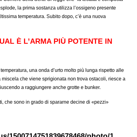
splode, la prima sostanza utilizza l’ossigeno presente
 altissima temperatura. Subito dopo, c’è una nuova
UAL È L’ARMA PIÙ POTENTE IN
 temperatura, una onda d’urto molto più lunga rispetto alle
 miscela che viene sprigionata non trova ostacoli, riesce a
 riuscendo a raggiungere anche grotte e bunker.
ati, che sono in grado di spararne decine di «pezzi»
tatus/1500714751839678468/photo/1