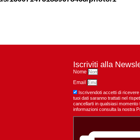
Iscriviti alla Newsl
Nome
Email
Iscrivendoti accetti di riceve
tuoi dati saranno trattati nel ri
cancellarti in qualsiasi momento t
informazioni consulta la nostra P