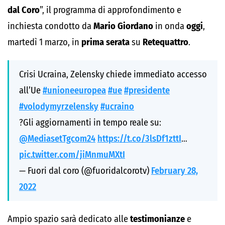
dal Coro
”, il programma di approfondimento e
inchiesta condotto da
Mario Giordano
in onda
oggi
,
martedì 1 marzo, in
prima serata
su
Retequattro
.
Crisi Ucraina, Zelensky chiede immediato accesso
all’Ue
#unioneeuropea
#ue
#presidente
#volodymyrzelensky
#ucraino
?Gli aggiornamenti in tempo reale su:
@MediasetTgcom24
https://t.co/3lsDf1zttI
…
pic.twitter.com/jiMnmuMXtI
— Fuori dal coro (@fuoridalcorotv)
February 28,
2022
Ampio spazio sarà dedicato alle
testimonianze
e