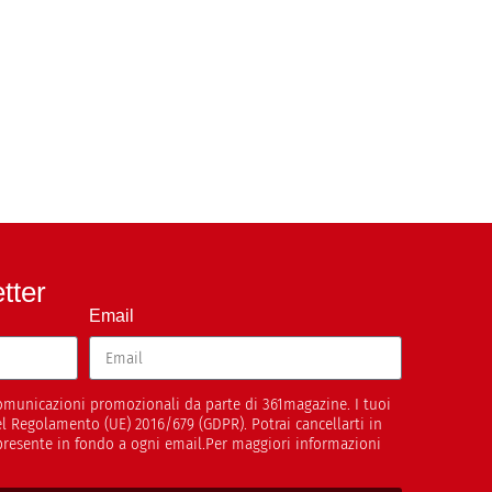
etter
Email
 comunicazioni promozionali da parte di 361magazine. I tuoi
del Regolamento (UE) 2016/679 (GDPR). Potrai cancellarti in
presente in fondo a ogni email.Per maggiori informazioni