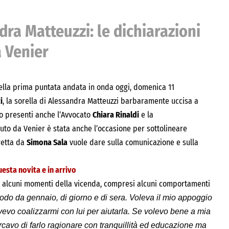
ra Matteuzzi: le dichiarazioni
a Venier
Nella prima puntata andata in onda oggi, domenica 11
i
, la sorella di Alessandra Matteuzzi barbaramente uccisa a
io presenti anche l’Avvocato
Chiara Rinaldi
e la
luto da Venier è stata anche l’occasione per sottolineare
retta da
Simona Sala
vuole dare sulla comunicazione e sulla
esta novita e in arrivo
o alcuni momenti della vicenda, compresi alcuni comportamenti
odo da gennaio, di giorno e di sera. Voleva il mio appoggio
ovevo coalizzarmi con lui per aiutarla. Se volevo bene a mia
ercavo di farlo ragionare con tranquillità ed educazione ma