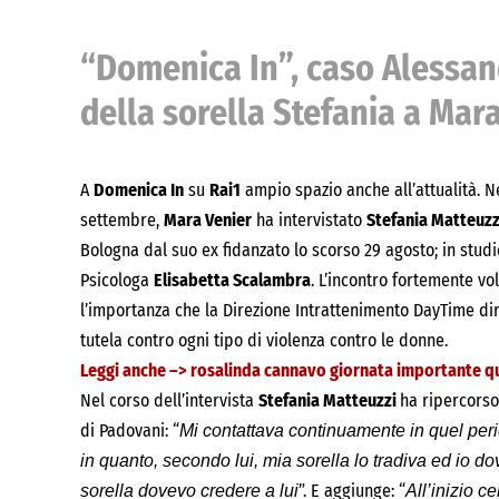
“Domenica In”, caso Alessand
della sorella Stefania a Mar
A
Domenica In
su
Rai1
ampio spazio anche all’attualità. 
settembre,
Mara Venier
ha intervistato
Stefania Matteuzz
Bologna dal suo ex fidanzato lo scorso 29 agosto; in stud
Psicologa
Elisabetta Scalambra
. L’incontro fortemente vo
l’importanza che la Direzione Intrattenimento DayTime di
tutela contro ogni tipo di violenza contro le donne.
Leggi anche –>
rosalinda cannavo giornata importante qu
Nel corso dell’intervista
Stefania Matteuzzi
ha ripercors
di Padovani: “
Mi contattava continuamente in quel peri
in quanto, secondo lui, mia sorella lo tradiva ed io d
”. E aggiunge: “
sorella dovevo credere a lui
All’inizio c