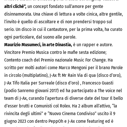
altri cliché”,
un concept fondato sull’amore per gente
disinnamorata. Una chiave di lettura a volte cinica, altre gentile,
l’invito è quello di ascoltare e di non prendersi troppo sul
serio. Un disco in cui il cantautore, per la prima volta, ha curato
ogni particolare, dal suono alle parole.
Maurizio Musumeci, in arte Dinastia,
è un rapper e autore.
Vincitore Premio Musica contro le mafie sesta edizione;
Contento coach del Premio nazionale Music For Change. Ha
scritto per molti autori come Marco Mengoni per il brano Parole
in circolo (multiplatino), J-Ax ft Mr Rain Via di qua (disco d’oro),
J-Ax Tifo Italia per Surreale (disco d’oro) , Francesco Guasti
(podio Sanremo giovani 2017) ed ha partecipato a The voice nel
team di J-Ax, curando l’apertura di diverse date del tour Il bello
d’esser brutti e Comunisti col Rolex. Ha 2 album all’attivo, “la
rivincita degli ultimi” e “Nuovo Cinema Condiviso” uscito il 9
giugno 2023 con dentro PeppOh e J-Ax come featuring ed è