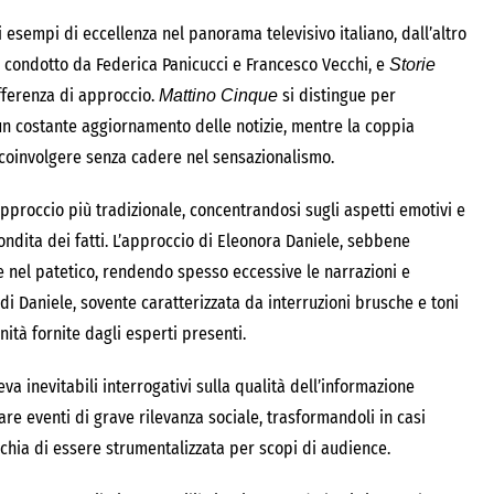
 esempi di eccellenza nel panorama televisivo italiano, dall’altro
, condotto da Federica Panicucci e Francesco Vecchi, e
Storie
ifferenza di approccio.
si distingue per
Mattino Cinque
 un costante aggiornamento delle notizie, mentre la coppia
 coinvolgere senza cadere nel sensazionalismo.
proccio più tradizionale, concentrandosi sugli aspetti emotivi e
fondita dei fatti. L’approccio di Eleonora Daniele, sebbene
e nel patetico, rendendo spesso eccessive le narrazioni e
i Daniele, sovente caratterizzata da interruzioni brusche e toni
ità fornite dagli esperti presenti.
a inevitabili interrogativi sulla qualità dell’informazione
zare eventi di grave rilevanza sociale, trasformandoli in casi
ischia di essere strumentalizzata per scopi di audience.