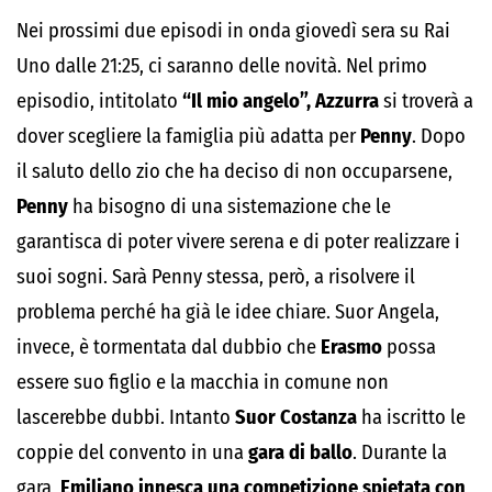
Nei prossimi due episodi in onda giovedì sera su Rai
Uno dalle 21:25, ci saranno delle novità. Nel primo
episodio, intitolato
“Il mio angelo”,
Azzurra
si troverà a
dover scegliere la famiglia più adatta per
Penny
. Dopo
il saluto dello zio che ha deciso di non occuparsene,
Penny
ha bisogno di una sistemazione che le
garantisca di poter vivere serena e di poter realizzare i
suoi sogni. Sarà Penny stessa, però, a risolvere il
problema perché ha già le idee chiare. Suor Angela,
invece, è tormentata dal dubbio che
Erasmo
possa
essere suo figlio e la macchia in comune non
lascerebbe dubbi. Intanto
Suor Costanza
ha iscritto le
coppie del convento in una
gara di ballo
. Durante la
gara,
Emiliano innesca una competizione spietata con